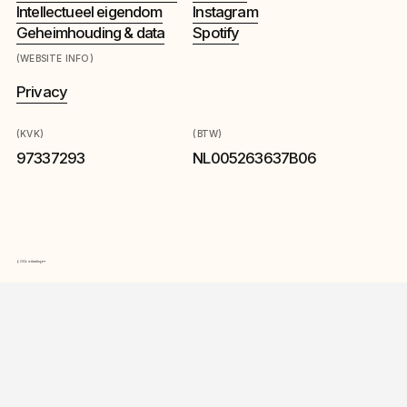
Intellectueel eigendom
Instagram
Geheimhouding & data
Spotify
(WEBSITE INFO)
Privacy
(KVK)
(BTW)
97337293
NL005263637B06
©2026 - otherdings™