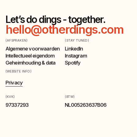
Let’s do dings - together.
hello@otherdings.com
(AFSPRAKEN)
(STAY TUNED)
Algemene voorwaarden
LinkedIn
Intellectueel eigendom
Instagram
Geheimhouding & data
Spotify
(WEBSITE INFO)
Privacy
(KVK)
(BTW)
97337293
NL005263637B06