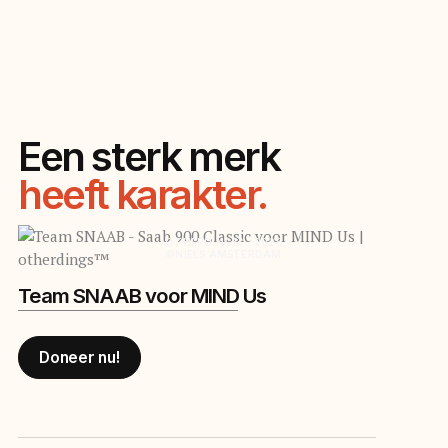
Een sterk merk
heeft karakter.
is herkenbaar.
blijft hangen.
raakt je.
verbindt.
leeft.
merk je.
OTHERDINGS™ 2026
©NIELS AMSTERDAM
Team SNAAB voor MIND Us
Doneer nu!