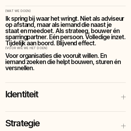
(WAT WE DOEN)
Ik spring bij waar het wringt. Niet als adviseur
op afstand, maar als iemand die naast je
staat en meedoet. Als strateeg, bouwer én
sparringpartner. Eén persoon. Volledige inzet.
Tijdelijk aan boord. Blijvend effect.
(VOOR WIE WE HET DOEN)
Voor organisaties die vooruit willen. En
iemand zoeken die helpt bouwen, sturen én
versnellen.
Identiteit
Voor elk adviestraject heb je een stevige basis nodig. Die basis is je merkidentiteit. Dat is wie je bent, waar je voor staat én hoe je herkend wilt worden. Zonder die kern is elk advies bouwen op drijfzand. Bij otherdings™ beginnen we daarom altijd bij de bron. Ik, Menno Dings, leg graag de kern bloot voordat we verder bouwen. Zo weet je zeker dat elk advies aansluit bij wie je écht bent.
Strategie