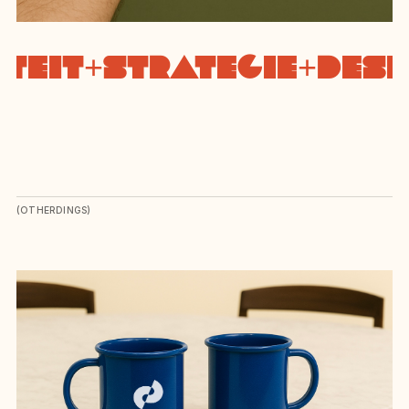
TEIT
+
STRATEGIE
+
DESIG
(OTHERDINGS)
Meer werk